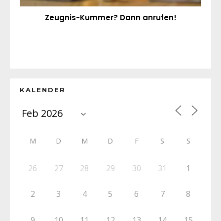
Zeugnis-Kummer? Dann anrufen!
KALENDER
M
D
M
D
F
S
S
26
27
28
29
30
31
1
2
3
4
5
6
7
8
9
10
11
12
13
14
15