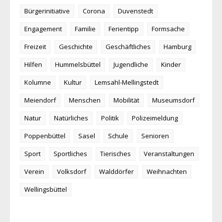
Bürgerinitiative
Corona
Duvenstedt
Engagement
Familie
Ferientipp
Formsache
Freizeit
Geschichte
Geschäftliches
Hamburg
Hilfen
Hummelsbüttel
Jugendliche
Kinder
Kolumne
Kultur
Lemsahl-Mellingstedt
Meiendorf
Menschen
Mobilität
Museumsdorf
Natur
Natürliches
Politik
Polizeimeldung
Poppenbüttel
Sasel
Schule
Senioren
Sport
Sportliches
Tierisches
Veranstaltungen
Verein
Volksdorf
Walddörfer
Weihnachten
Wellingsbüttel