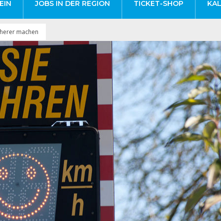
EIN
JOBS IN DER REGION
TICKET-SHOP
KA
cherer machen