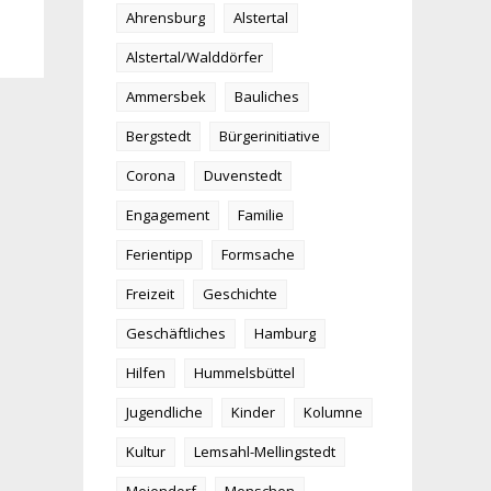
Ahrensburg
Alstertal
Alstertal/Walddörfer
Ammersbek
Bauliches
Bergstedt
Bürgerinitiative
Corona
Duvenstedt
Engagement
Familie
Ferientipp
Formsache
Freizeit
Geschichte
Geschäftliches
Hamburg
Hilfen
Hummelsbüttel
Jugendliche
Kinder
Kolumne
Kultur
Lemsahl-Mellingstedt