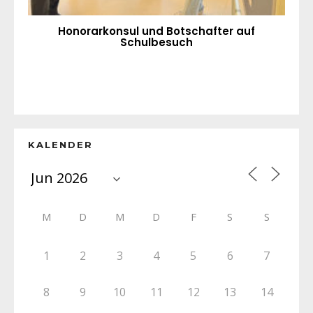
Honorarkonsul und Botschafter auf
Schulbesuch
KALENDER
M
D
M
D
F
S
S
1
2
3
4
5
6
7
8
9
10
11
12
13
14