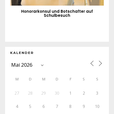
Honorarkonsul und Botschafter auf
Schulbesuch
KALENDER
M
D
M
D
F
S
S
27
28
29
30
1
2
3
4
5
6
7
8
9
10