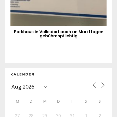
Parkhaus in Volksdorf auch an Markttagen
gebührenpflichtig
KALENDER
M
D
M
D
F
S
S
27
28
29
30
31
1
2