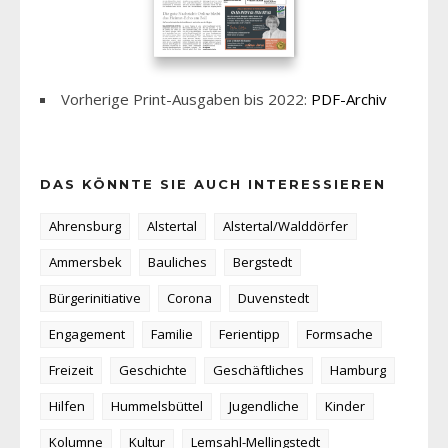
Vorherige Print-Ausgaben bis 2022:
PDF-Archiv
DAS KÖNNTE SIE AUCH INTERESSIEREN
Ahrensburg
Alstertal
Alstertal/Walddörfer
Ammersbek
Bauliches
Bergstedt
Bürgerinitiative
Corona
Duvenstedt
Engagement
Familie
Ferientipp
Formsache
Freizeit
Geschichte
Geschäftliches
Hamburg
Hilfen
Hummelsbüttel
Jugendliche
Kinder
Kolumne
Kultur
Lemsahl-Mellingstedt