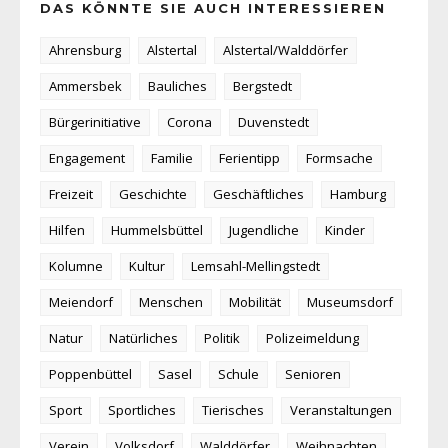
DAS KÖNNTE SIE AUCH INTERESSIEREN
Ahrensburg
Alstertal
Alstertal/Walddörfer
Ammersbek
Bauliches
Bergstedt
Bürgerinitiative
Corona
Duvenstedt
Engagement
Familie
Ferientipp
Formsache
Freizeit
Geschichte
Geschäftliches
Hamburg
Hilfen
Hummelsbüttel
Jugendliche
Kinder
Kolumne
Kultur
Lemsahl-Mellingstedt
Meiendorf
Menschen
Mobilität
Museumsdorf
Natur
Natürliches
Politik
Polizeimeldung
Poppenbüttel
Sasel
Schule
Senioren
Sport
Sportliches
Tierisches
Veranstaltungen
Verein
Volksdorf
Walddörfer
Weihnachten