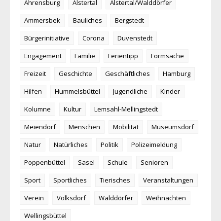
Ahrensburg
Alstertal
Alstertal/Walddörfer
Ammersbek
Bauliches
Bergstedt
Bürgerinitiative
Corona
Duvenstedt
Engagement
Familie
Ferientipp
Formsache
Freizeit
Geschichte
Geschäftliches
Hamburg
Hilfen
Hummelsbüttel
Jugendliche
Kinder
Kolumne
Kultur
Lemsahl-Mellingstedt
Meiendorf
Menschen
Mobilität
Museumsdorf
Natur
Natürliches
Politik
Polizeimeldung
Poppenbüttel
Sasel
Schule
Senioren
Sport
Sportliches
Tierisches
Veranstaltungen
Verein
Volksdorf
Walddörfer
Weihnachten
Wellingsbüttel