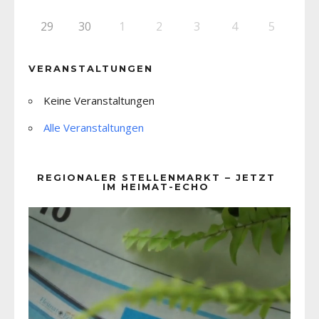
29
30
1
2
3
4
5
VERANSTALTUNGEN
Keine Veranstaltungen
Alle Veranstaltungen
REGIONALER STELLENMARKT – JETZT
IM HEIMAT-ECHO
Video-
Player