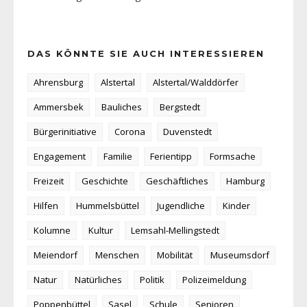
DAS KÖNNTE SIE AUCH INTERESSIEREN
Ahrensburg
Alstertal
Alstertal/Walddörfer
Ammersbek
Bauliches
Bergstedt
Bürgerinitiative
Corona
Duvenstedt
Engagement
Familie
Ferientipp
Formsache
Freizeit
Geschichte
Geschäftliches
Hamburg
Hilfen
Hummelsbüttel
Jugendliche
Kinder
Kolumne
Kultur
Lemsahl-Mellingstedt
Meiendorf
Menschen
Mobilität
Museumsdorf
Natur
Natürliches
Politik
Polizeimeldung
Poppenbüttel
Sasel
Schule
Senioren