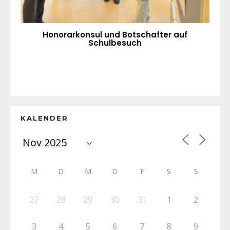
Honorarkonsul und Botschafter auf
Schulbesuch
KALENDER
M
D
M
D
F
S
S
27
28
29
30
31
1
2
3
4
5
6
7
8
9