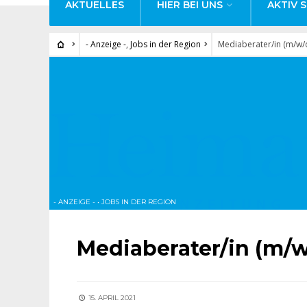
AKTUELLES
HIER BEI UNS
AKTIV S
- Anzeige -
,
Jobs in der Region
Mediaberater/in (m/w/
- ANZEIGE -
•
JOBS IN DER REGION
Mediaberater/in (m/w
15. APRIL 2021