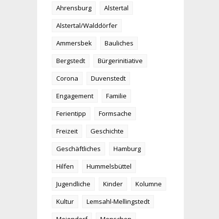
Ahrensburg
Alstertal
Alstertal/Walddörfer
Ammersbek
Bauliches
Bergstedt
Bürgerinitiative
Corona
Duvenstedt
Engagement
Familie
Ferientipp
Formsache
Freizeit
Geschichte
Geschäftliches
Hamburg
Hilfen
Hummelsbüttel
Jugendliche
Kinder
Kolumne
Kultur
Lemsahl-Mellingstedt