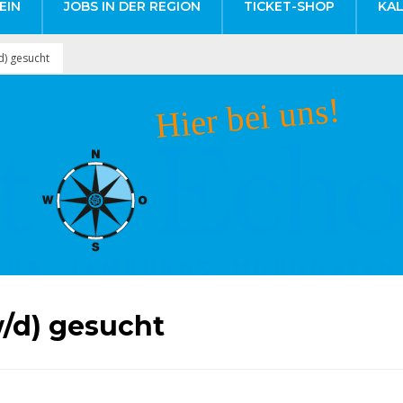
EIN
JOBS IN DER REGION
TICKET-SHOP
KA
d) gesucht
/d) gesucht