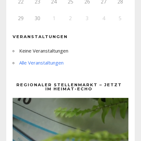
22
23
24
25
26
27
28
29
30
1
2
3
4
5
VERANSTALTUNGEN
Keine Veranstaltungen
Alle Veranstaltungen
REGIONALER STELLENMARKT – JETZT
IM HEIMAT-ECHO
Video-
Player