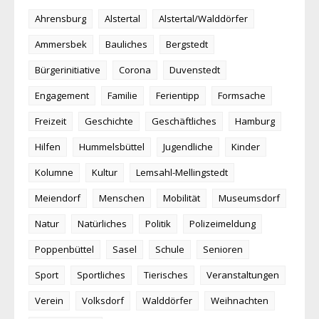
Ahrensburg
Alstertal
Alstertal/Walddörfer
Ammersbek
Bauliches
Bergstedt
Bürgerinitiative
Corona
Duvenstedt
Engagement
Familie
Ferientipp
Formsache
Freizeit
Geschichte
Geschäftliches
Hamburg
Hilfen
Hummelsbüttel
Jugendliche
Kinder
Kolumne
Kultur
Lemsahl-Mellingstedt
Meiendorf
Menschen
Mobilität
Museumsdorf
Natur
Natürliches
Politik
Polizeimeldung
Poppenbüttel
Sasel
Schule
Senioren
Sport
Sportliches
Tierisches
Veranstaltungen
Verein
Volksdorf
Walddörfer
Weihnachten