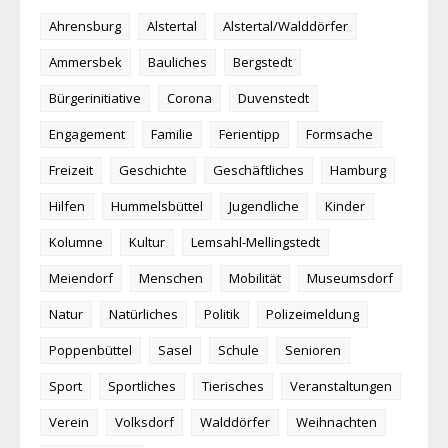
Ahrensburg
Alstertal
Alstertal/Walddörfer
Ammersbek
Bauliches
Bergstedt
Bürgerinitiative
Corona
Duvenstedt
Engagement
Familie
Ferientipp
Formsache
Freizeit
Geschichte
Geschäftliches
Hamburg
Hilfen
Hummelsbüttel
Jugendliche
Kinder
Kolumne
Kultur
Lemsahl-Mellingstedt
Meiendorf
Menschen
Mobilität
Museumsdorf
Natur
Natürliches
Politik
Polizeimeldung
Poppenbüttel
Sasel
Schule
Senioren
Sport
Sportliches
Tierisches
Veranstaltungen
Verein
Volksdorf
Walddörfer
Weihnachten