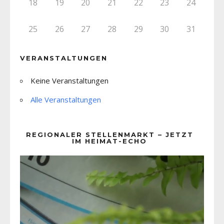
18
19
20
21
22
23
24
25
26
27
28
29
30
31
VERANSTALTUNGEN
Keine Veranstaltungen
Alle Veranstaltungen
REGIONALER STELLENMARKT – JETZT
IM HEIMAT-ECHO
Video-
Player