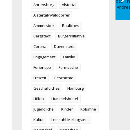
Ahrensburg
Alstertal
Alstertal/Walddörfer
Ammersbek
Bauliches
Bergstedt
Bürgerinitiative
Corona
Duvenstedt
Engagement
Familie
Ferientipp
Formsache
Freizeit
Geschichte
Geschäftliches
Hamburg
Hilfen
Hummelsbüttel
Jugendliche
Kinder
Kolumne
Kultur
Lemsahl-Mellingstedt