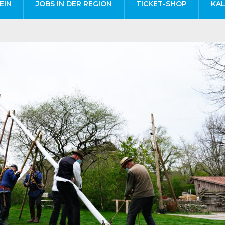
EIN
JOBS IN DER REGION
TICKET-SHOP
KA