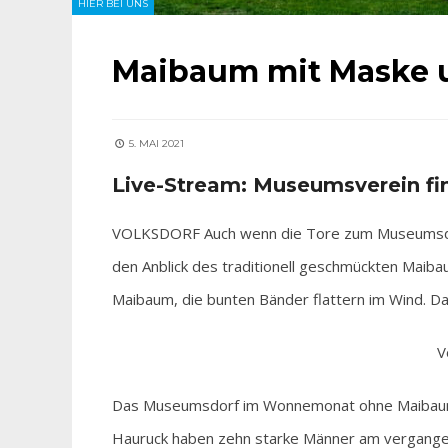
HIER BEI UNS
Maibaum mit Maske 
5. MAI 2021
Live-Stream: Museumsverein fin
VOLKSDORF Auch wenn die Tore zum Museumsdorf
den Anblick des traditionell geschmückten Maib
Maibaum, die bunten Bänder flattern im Wind. Da
V
Das Museumsdorf im Wonnemonat ohne Maibaum?
Hauruck haben zehn starke Männer am vergangene