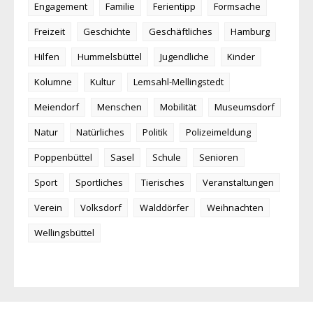
Engagement
Familie
Ferientipp
Formsache
Freizeit
Geschichte
Geschäftliches
Hamburg
Hilfen
Hummelsbüttel
Jugendliche
Kinder
Kolumne
Kultur
Lemsahl-Mellingstedt
Meiendorf
Menschen
Mobilität
Museumsdorf
Natur
Natürliches
Politik
Polizeimeldung
Poppenbüttel
Sasel
Schule
Senioren
Sport
Sportliches
Tierisches
Veranstaltungen
Verein
Volksdorf
Walddörfer
Weihnachten
Wellingsbüttel