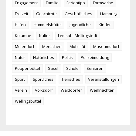
Engagement
Familie
Ferientipp
Formsache
Freizeit
Geschichte
Geschäftliches
Hamburg
Hilfen
Hummelsbüttel
Jugendliche
Kinder
Kolumne
Kultur
Lemsahl-Mellingstedt
Meiendorf
Menschen
Mobilität
Museumsdorf
Natur
Natürliches
Politik
Polizeimeldung
Poppenbüttel
Sasel
Schule
Senioren
Sport
Sportliches
Tierisches
Veranstaltungen
Verein
Volksdorf
Walddörfer
Weihnachten
Wellingsbüttel