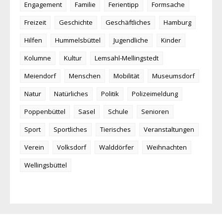
Engagement
Familie
Ferientipp
Formsache
Freizeit
Geschichte
Geschäftliches
Hamburg
Hilfen
Hummelsbüttel
Jugendliche
Kinder
Kolumne
Kultur
Lemsahl-Mellingstedt
Meiendorf
Menschen
Mobilität
Museumsdorf
Natur
Natürliches
Politik
Polizeimeldung
Poppenbüttel
Sasel
Schule
Senioren
Sport
Sportliches
Tierisches
Veranstaltungen
Verein
Volksdorf
Walddörfer
Weihnachten
Wellingsbüttel