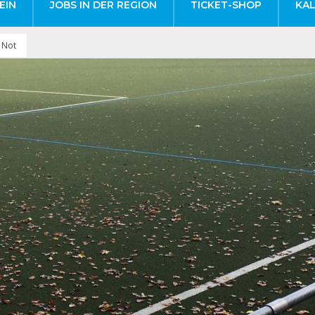
EIN
JOBS IN DER REGION
TICKET-SHOP
KA
e Not