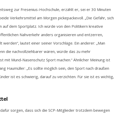
eitsweg zur Fresenius-Hochschule, erzählt er, sei er 30 Minuten
eide Verkehrsmittel am Morgen pickepackevoll. „Die Gefahr, sich
en auf dem Sportplatz. Ich würde von den Politikern kreative
ffentlichen Nahverkehr anders organisieren und entzerren,
t werden“, lautet einer seiner Vorschläge. Ein anderer: „Man
enn die nachvollziehbarer wären, würde das zu mehr
est mit Mund-Nasenschutz Sport machen.“ Ähnlicher Meinung ist
ng Haumüller: „Es sollte möglich sein, den Sport nach draußen
nder ist es schwierig, darauf zu verzichten. Für sie ist es wichtig,
tel
, dafür sorgen, dass sich die SCP-Mitglieder trotzdem bewegen