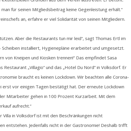
n man für seinen Mitgliedsbeitrag keine Gegenleistung erhält.“
reinschefs an, erfahre er viel Solidarität von seinen Mitgliedern.
ützen. Aber die Restaurants tun mir leid“, sagt Thomas Ertl im
 Scheiben installiert, Hygienepläne erarbeitet und umgesetzt.
ern von Kneipen und Kiosken trennen!“ Das empfindet Sasa
Restaurant „Villagio“ und das „Hotel Du Nord“ in Volksdorf. Er
tronomie braucht es keinen Lockdown. Wir beachten alle Corona-
ei erst vor einigen Tagen bestätigt hat. Der erneute Lockdown
der Mitarbeiter gehen in 100 Prozent Kurzarbeit. Mit dem
rkauf aufrecht.“
 Villa in Volksdorf ist mit den Beschränkungen nicht
n entstehen. Jedenfalls nicht in der Gastronomie! Deshalb trifft