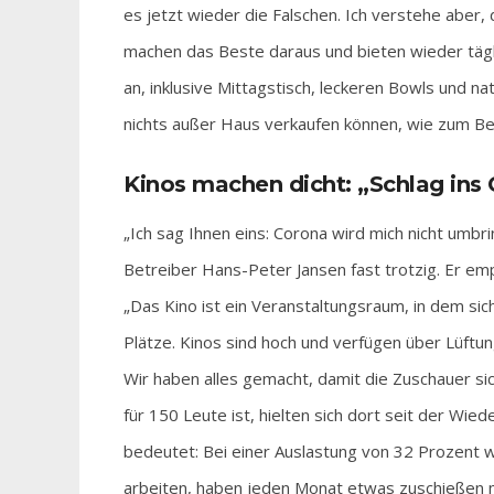
es jetzt wieder die Falschen. Ich verstehe aber
machen das Beste daraus und bieten wieder tägl
an, inklusive Mittagstisch, leckeren Bowls und na
nichts außer Haus verkaufen können, wie zum Bei
Kinos machen dicht: „Schlag ins 
„Ich sag Ihnen eins: Corona wird mich nicht umbri
Betreiber Hans-Peter Jansen fast trotzig. Er emp
„Das Kino ist ein Veranstaltungsraum, in dem sic
Plätze. Kinos sind hoch und verfügen über Lüftu
Wir haben alles gemacht, damit die Zuschauer sich
für 150 Leute ist, hielten sich dort seit der Wie
bedeutet: Bei einer Auslastung von 32 Prozent w
arbeiten, haben jeden Monat etwas zuschießen mü