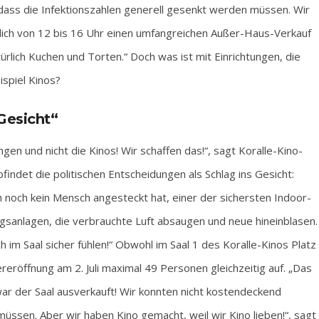
, dass die Infektionszahlen generell gesenkt werden müssen. Wir
ich von 12 bis 16 Uhr einen umfangreichen Außer-Haus-Verkauf
türlich Kuchen und Torten.“ Doch was ist mit Einrichtungen, die
spiel Kinos?
Gesicht“
ngen und nicht die Kinos! Wir schaffen das!“, sagt Koralle-Kino-
findet die politischen Entscheidungen als Schlag ins Gesicht:
h noch kein Mensch angesteckt hat, einer der sichersten Indoor-
ngsanlagen, die verbrauchte Luft absaugen und neue hineinblasen.
 im Saal sicher fühlen!“ Obwohl im Saal 1 des Koralle-Kinos Platz
dereröffnung am 2. Juli maximal 49 Personen gleichzeitig auf. „Das
ar der Saal ausverkauft! Wir konnten nicht kostendeckend
ssen. Aber wir haben Kino gemacht, weil wir Kino lieben!“, sagt