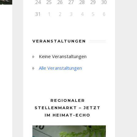
24
25
26
27
28
29
30
31
1
2
3
4
5
6
VERANSTALTUNGEN
Keine Veranstaltungen
Alle Veranstaltungen
REGIONALER
STELLENMARKT – JETZT
IM HEIMAT-ECHO
Video-