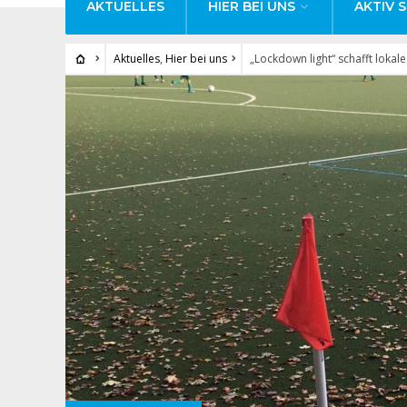
AKTUELLES
HIER BEI UNS
AKTIV S
Aktuelles
,
Hier bei uns
„Lockdown light“ schafft lokal