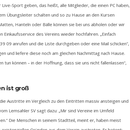
Live-Sport geben, das heißt, alle Mitglieder, die einen PC haben,
 ihrem Übungsleiter schalten und so zu Hause an den Kursen
 Matten, Hanteln oder Bälle können sie bei uns abholen oder wir
n Einkaufsservice des Vereins wieder hochfahren. „Einfach
39 09 anrufen und die Liste durchgeben oder eine Mail schicken“,
gen und liefere diese noch am gleichen Nachmittag nach Hause.
 tun können – in der Hoffnung, dass sie uns nicht fallenlassen“,
en ist groß
die Austritte im Vergleich zu den Eintritten massiv ansteigen und
vom Lemsahler SV sagt dazu: „Mir sind Vereine im Umfeld
en.“ Die Menschen in seinem Stadtteil, meint er, haben meist
s existenziellen Gründen aus dem Verein austreten. Er betont: