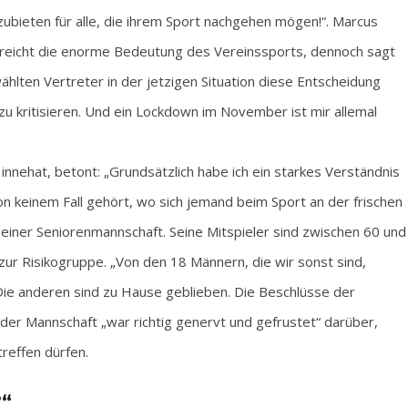
zubieten für alle, die ihrem Sport nachgehen mögen!“. Marcus
streicht die enorme Bedeutung des Vereinssports, dennoch sagt
hlten Vertreter in der jetzigen Situation diese Entscheidung
 zu kritisieren. Und ein Lockdown im November ist mir allemal
nnehat, betont: „Grundsätzlich habe ich ein starkes Verständnis
on keinem Fall gehört, wo sich jemand beim Sport an der frischen
in einer Seniorenmannschaft. Seine Mitspieler sind zwischen 60 und
 zur Risikogruppe. „Von den 18 Männern, die wir sonst sind,
Die anderen sind zu Hause geblieben. Die Beschlüsse der
der Mannschaft „war richtig genervt und gefrustet“ darüber,
treffen dürfen.
?“