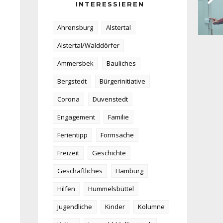
INTERESSIEREN
Ahrensburg
Alstertal
Alstertal/Walddörfer
Ammersbek
Bauliches
Bergstedt
Bürgerinitiative
Corona
Duvenstedt
Engagement
Familie
Ferientipp
Formsache
Freizeit
Geschichte
Geschäftliches
Hamburg
Hilfen
Hummelsbüttel
Jugendliche
Kinder
Kolumne