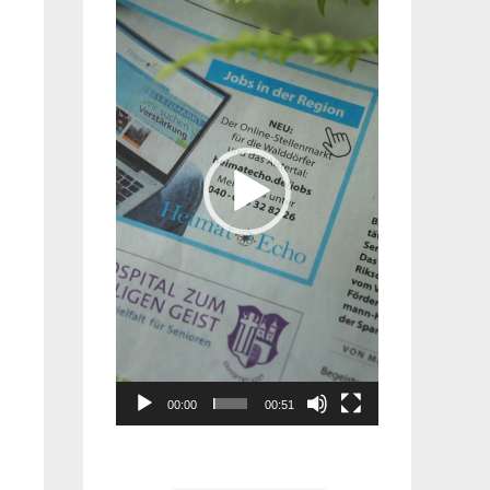
Player
00:00
00:51