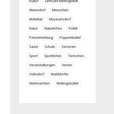
Kultur
Lemsahl-Mellingstedt
Meiendorf
Menschen
Mobilität
Museumsdorf
Natur
Natürliches
Politik
Polizeimeldung
Poppenbüttel
Sasel
Schule
Senioren
Sport
Sportliches
Tierisches
Veranstaltungen
Verein
Volksdorf
Walddörfer
Weihnachten
Wellingsbüttel