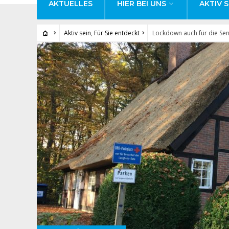
AKTUELLES
HIER BEI UNS
AKTIV S
Aktiv sein
,
Für Sie entdeckt
Lockdown auch für die Se