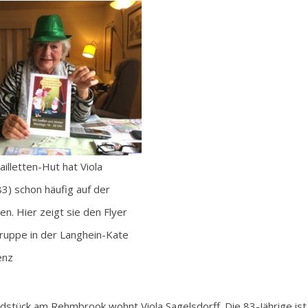
illetten-Hut hat Viola
83) schon häufig auf der
n. Hier zeigt sie den Flyer
ruppe in der Langhein-Kate
enz
stück am Rehmbrook wohnt Viola Sagelsdorff. Die 83-Jährige ist