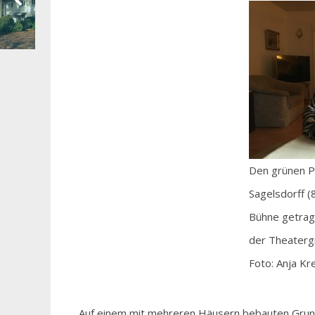
Den grünen Pa
Sagelsdorff (
Bühne getrage
der Theaterg
Foto: Anja Kr
Auf einem mit mehreren Häusern bebauten Grund