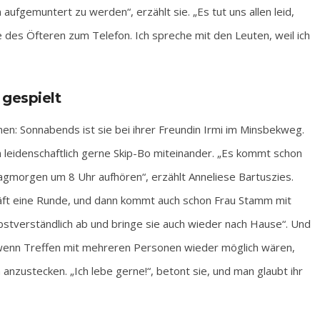
aufgemuntert zu werden“, erzählt sie. „Es tut uns allen leid,
fe des Öfteren zum Telefon. Ich spreche mit den Leuten, weil ich
 gespielt
men: Sonnabends ist sie bei ihrer Freundin Irmi im Minsbekweg.
n leidenschaftlich gerne Skip-Bo miteinander. „Es kommt schon
agmorgen um 8 Uhr aufhören“, erzählt Anneliese Bartuszies.
hläft eine Runde, und dann kommt auch schon Frau Stamm mit
elbstverständlich ab und bringe sie auch wieder nach Hause“. Und
 wenn Treffen mit mehreren Personen wieder möglich wären,
h anzustecken. „Ich lebe gerne!“, betont sie, und man glaubt ihr