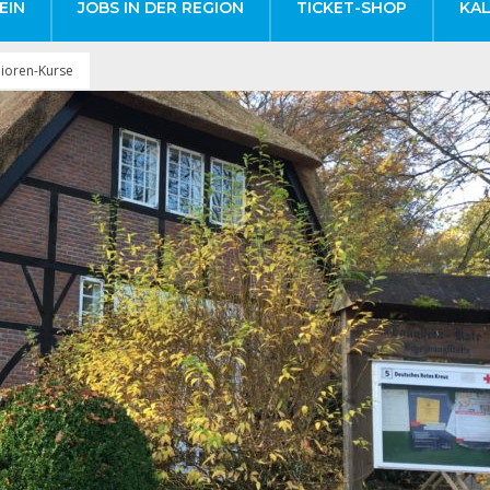
EIN
JOBS IN DER REGION
TICKET-SHOP
KA
nioren-Kurse