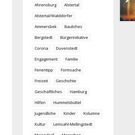
Ahrensburg
Alstertal
Alstertal/Walddörfer
Ammersbek
Bauliches
Bergstedt
Bürgerinitiative
Corona
Duvenstedt
Engagement
Familie
Ferientipp
Formsache
Freizeit
Geschichte
Geschäftliches
Hamburg
Hilfen
Hummelsbüttel
Jugendliche
Kinder
Kolumne
Kultur
Lemsahl-Mellingstedt