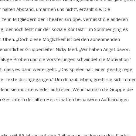
 halten Abstand, umarmen uns nicht“, erzählt sie. Die
d zehn Mitgliedern der Theater-Gruppe, vermisst die anderen
ig, dennoch fehlt mir der soziale Kontakt.“ Im Sommer ging es
um Üben. „Doch diese Möglichkeit ist bei den abnehmenden
namtlicher Gruppenleiter Nicky Merl. „Wir haben Angst davor,
äßige Proben und die Vorstellungen schwindet die Motivation.“
uf, dass es dann weitergeht. „Das Spielen hält einen geistig rege.
ie Texte durchgegangen.“ Um drinzubleiben, greift sie sich immer
 denn sie möchte wieder auftreten. Wenn nämlich die Gruppe die
den Gesichtern der alten Herrschaften bei unseren Aufführungen
ks seit 35 Jahren in ihrem Reihenhaus, in dem sie drei Kinder