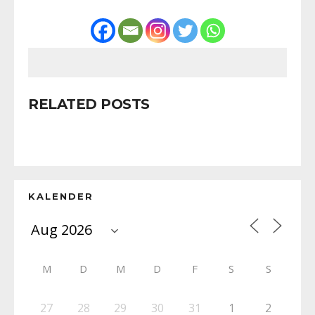
RELATED POSTS
KALENDER
M
D
M
D
F
S
S
27
28
29
30
31
1
2