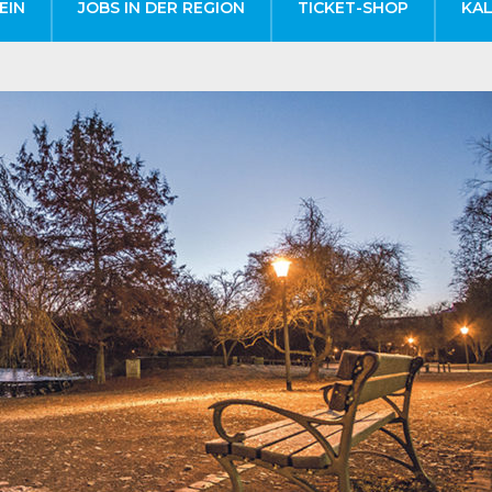
EIN
JOBS IN DER REGION
TICKET-SHOP
KA