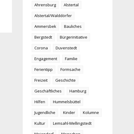
Ahrensburg
Alstertal
Alstertal/Walddörfer
Ammersbek
Bauliches
Bergstedt
Bürgerinitiative
Corona
Duvenstedt
Engagement
Familie
Ferientipp
Formsache
Freizeit
Geschichte
Geschäftliches
Hamburg
Hilfen
Hummelsbüttel
Jugendliche
Kinder
Kolumne
Kultur
Lemsahl-Mellingstedt