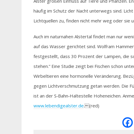
Alster großen Einfluss auf Tiere und Pflanzen. E
häufig im Schutz der Nacht unterwegs sind. Licht k
Lichtquellen zu, finden nicht mehr weg oder si
Auch im naturnahen Alstertal findet man nur weni
auf das Wasser gerichtet sind. Wolfram Hammer 
festgestellt, dass 30 Prozent der Lampen, die sc
stehen.“ Eine Studie zeigt bei Fischen schon unte
Wirbeltieren eine hormonelle Veränderung. Bezüg
gegen Lichtverschmutzung getan werden. Die Füh
ist an der S‐Bahn‐Haltestelle Hoheneichen. Anme
www.lebendigealster.d
e
.(red)