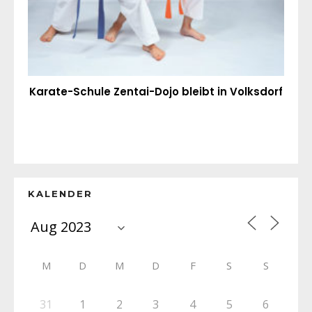
Karate-Schule Zentai-Dojo bleibt in Volksdorf
KALENDER
M
D
M
D
F
S
S
31
1
2
3
4
5
6