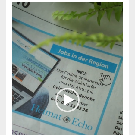
Video-
Player