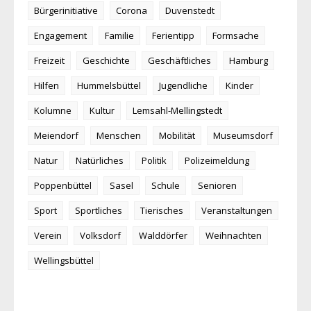
Bürgerinitiative
Corona
Duvenstedt
Engagement
Familie
Ferientipp
Formsache
Freizeit
Geschichte
Geschäftliches
Hamburg
Hilfen
Hummelsbüttel
Jugendliche
Kinder
Kolumne
Kultur
Lemsahl-Mellingstedt
Meiendorf
Menschen
Mobilität
Museumsdorf
Natur
Natürliches
Politik
Polizeimeldung
Poppenbüttel
Sasel
Schule
Senioren
Sport
Sportliches
Tierisches
Veranstaltungen
Verein
Volksdorf
Walddörfer
Weihnachten
Wellingsbüttel