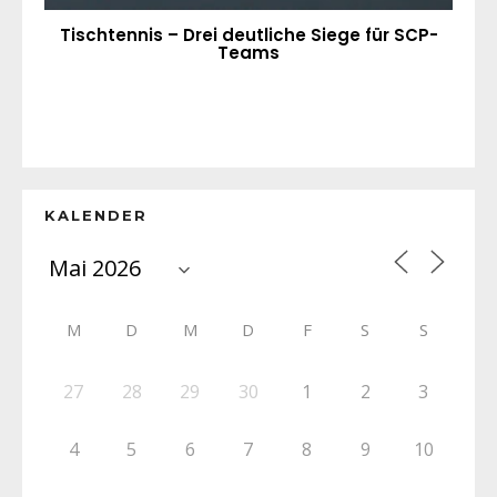
Tischtennis – Drei deutliche Siege für SCP-
Teams
KALENDER
M
D
M
D
F
S
S
27
28
29
30
1
2
3
4
5
6
7
8
9
10