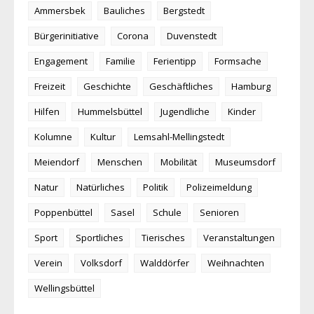
Ammersbek
Bauliches
Bergstedt
Bürgerinitiative
Corona
Duvenstedt
Engagement
Familie
Ferientipp
Formsache
Freizeit
Geschichte
Geschäftliches
Hamburg
Hilfen
Hummelsbüttel
Jugendliche
Kinder
Kolumne
Kultur
Lemsahl-Mellingstedt
Meiendorf
Menschen
Mobilität
Museumsdorf
Natur
Natürliches
Politik
Polizeimeldung
Poppenbüttel
Sasel
Schule
Senioren
Sport
Sportliches
Tierisches
Veranstaltungen
Verein
Volksdorf
Walddörfer
Weihnachten
Wellingsbüttel