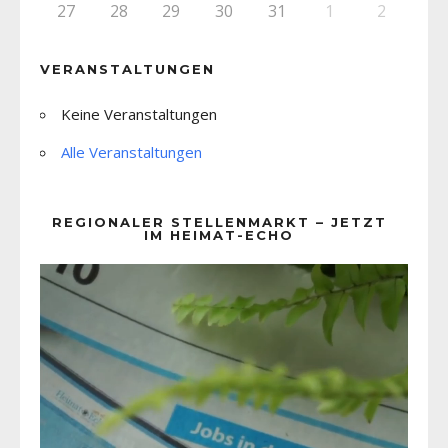
27
28
29
30
31
1
2
VERANSTALTUNGEN
Keine Veranstaltungen
Alle Veranstaltungen
REGIONALER STELLENMARKT – JETZT
IM HEIMAT-ECHO
Video-
Player