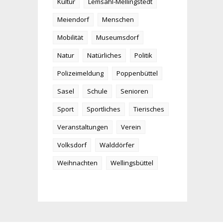
Kultur
Lemsahl-Mellingstedt
Meiendorf
Menschen
Mobilität
Museumsdorf
Natur
Natürliches
Politik
Polizeimeldung
Poppenbüttel
Sasel
Schule
Senioren
Sport
Sportliches
Tierisches
Veranstaltungen
Verein
Volksdorf
Walddörfer
Weihnachten
Wellingsbüttel