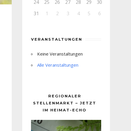
24
25
26
27
28
29
30
31
1
2
3
4
5
6
VERANSTALTUNGEN
Keine Veranstaltungen
Alle Veranstaltungen
REGIONALER
STELLENMARKT – JETZT
IM HEIMAT-ECHO
Video-