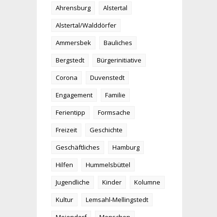
Ahrensburg
Alstertal
Alstertal/Walddörfer
Ammersbek
Bauliches
Bergstedt
Bürgerinitiative
Corona
Duvenstedt
Engagement
Familie
Ferientipp
Formsache
Freizeit
Geschichte
Geschäftliches
Hamburg
Hilfen
Hummelsbüttel
Jugendliche
Kinder
Kolumne
Kultur
Lemsahl-Mellingstedt