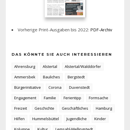
Vorherige Print-Ausgaben bis 2022:
PDF-Archiv
DAS KÖNNTE SIE AUCH INTERESSIEREN
Ahrensburg
Alstertal
Alstertal/Walddörfer
Ammersbek
Bauliches
Bergstedt
Bürgerinitiative
Corona
Duvenstedt
Engagement
Familie
Ferientipp
Formsache
Freizeit
Geschichte
Geschäftliches
Hamburg
Hilfen
Hummelsbüttel
Jugendliche
Kinder
Kolumne
Kultur
Lemsahl-Mellingstedt