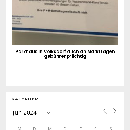
Parkhaus in Volksdorf auch an Markttagen
gebührenpflichtig
KALENDER
M
D
M
D
F
S
S