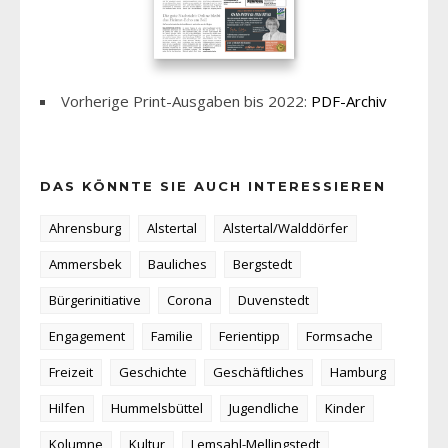
Vorherige Print-Ausgaben bis 2022:
PDF-Archiv
DAS KÖNNTE SIE AUCH INTERESSIEREN
Ahrensburg
Alstertal
Alstertal/Walddörfer
Ammersbek
Bauliches
Bergstedt
Bürgerinitiative
Corona
Duvenstedt
Engagement
Familie
Ferientipp
Formsache
Freizeit
Geschichte
Geschäftliches
Hamburg
Hilfen
Hummelsbüttel
Jugendliche
Kinder
Kolumne
Kultur
Lemsahl-Mellingstedt