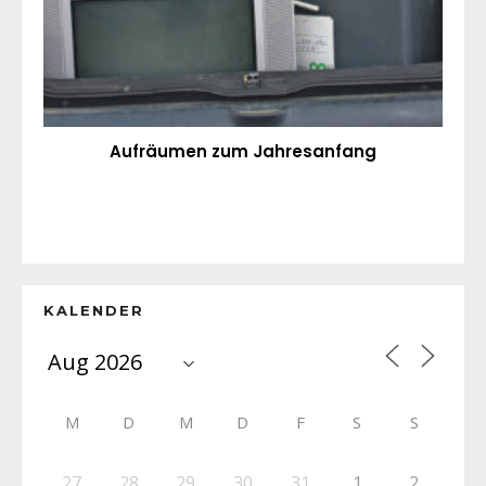
Aufräumen zum Jahresanfang
KALENDER
M
D
M
D
F
S
S
27
28
29
30
31
1
2