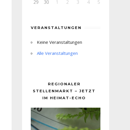
29
30
1
2
3
4
5
VERANSTALTUNGEN
Keine Veranstaltungen
Alle Veranstaltungen
REGIONALER
STELLENMARKT – JETZT
IM HEIMAT-ECHO
Video-
Player