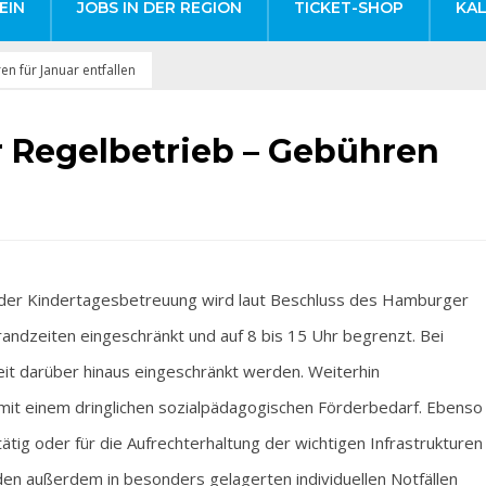
EIN
JOBS IN DER REGION
TICKET-SHOP
KA
en für Januar entfallen
r Regelbetrieb – Gebühren
r Kindertagesbetreuung wird laut Beschluss des Hamburger
andzeiten eingeschränkt und auf 8 bis 15 Uhr begrenzt. Bei
t darüber hinaus eingeschränkt werden. Weiterhin
 mit einem dringlichen sozial­pädagogischen Förderbedarf. Ebenso
ätig oder für die Aufrechterhaltung der wichtigen Infrastrukturen
en außerdem in besonders gelagerten individuellen Notfällen