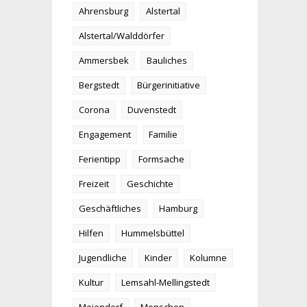
Ahrensburg
Alstertal
Alstertal/Walddörfer
Ammersbek
Bauliches
Bergstedt
Bürgerinitiative
Corona
Duvenstedt
Engagement
Familie
Ferientipp
Formsache
Freizeit
Geschichte
Geschäftliches
Hamburg
Hilfen
Hummelsbüttel
Jugendliche
Kinder
Kolumne
Kultur
Lemsahl-Mellingstedt