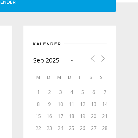
LENDER
KALENDER
M
D
M
D
F
S
S
1
2
3
4
5
6
7
8
9
10
11
12
13
14
15
16
17
18
19
20
21
22
23
24
25
26
27
28