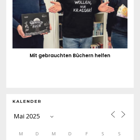
Mit gebrauchten Büchern helfen
KALENDER
M
D
M
D
F
S
S