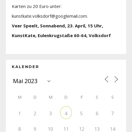
Karten zu 20 Euro unter:
kunstkate.volksdorf@googlemail.com.
Veer Speelt, Sonnabend, 23. April, 15 Uhr,
KunstKate, Eulenkrugstaße 60-64, Volksdorf
KALENDER
M
D
M
D
F
S
S
1
2
3
5
6
7
4
8
9
10
11
12
13
14