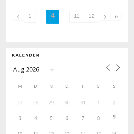
4
1
11
12
KALENDER
M
D
M
D
F
S
S
27
28
29
30
31
1
2
9
3
4
5
6
7
8
10
11
12
13
14
15
16