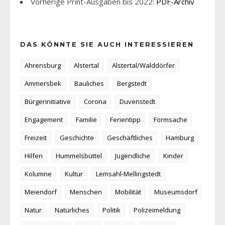
Vorherige Print-Ausgaben bis 2022:
PDF-Archiv
DAS KÖNNTE SIE AUCH INTERESSIEREN
Ahrensburg
Alstertal
Alstertal/Walddörfer
Ammersbek
Bauliches
Bergstedt
Bürgerinitiative
Corona
Duvenstedt
Engagement
Familie
Ferientipp
Formsache
Freizeit
Geschichte
Geschäftliches
Hamburg
Hilfen
Hummelsbüttel
Jugendliche
Kinder
Kolumne
Kultur
Lemsahl-Mellingstedt
Meiendorf
Menschen
Mobilität
Museumsdorf
Natur
Natürliches
Politik
Polizeimeldung