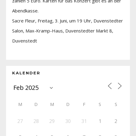
zahlen 5 Euro. Karten für das Konzert gibt es an der
Abendkasse.
Sacre Fleur, Freitag, 3. Juni, um 19 Uhr, Duvenstedter
Salon, Max-Kramp-Haus, Duvenstedter Markt 8,
Duvenstedt
KALENDER
M
D
M
D
F
S
S
27
28
29
30
31
1
2