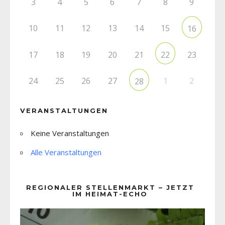
3
4
5
6
7
8
9
10
11
12
13
14
15
16
17
18
19
20
21
23
22
24
25
26
27
1
2
28
VERANSTALTUNGEN
Keine Veranstaltungen
Alle Veranstaltungen
REGIONALER STELLENMARKT – JETZT
IM HEIMAT-ECHO
Video-