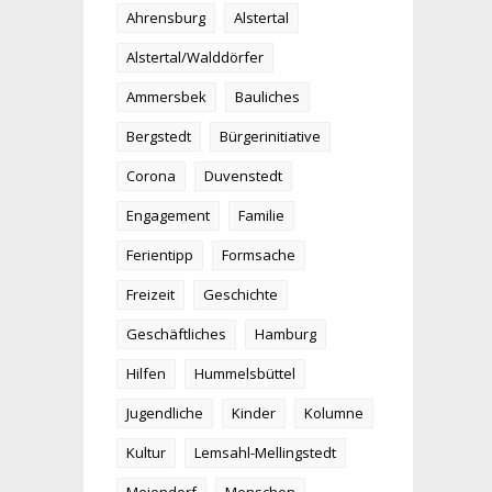
Ahrensburg
Alstertal
Alstertal/Walddörfer
Ammersbek
Bauliches
Bergstedt
Bürgerinitiative
Corona
Duvenstedt
Engagement
Familie
Ferientipp
Formsache
Freizeit
Geschichte
Geschäftliches
Hamburg
Hilfen
Hummelsbüttel
Jugendliche
Kinder
Kolumne
Kultur
Lemsahl-Mellingstedt