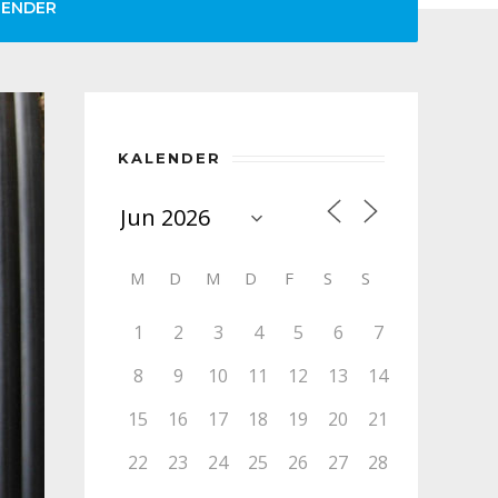
LENDER
KALENDER
M
D
M
D
F
S
S
1
2
3
4
5
6
7
8
9
10
11
12
13
14
15
16
17
18
19
20
21
22
23
24
25
26
27
28