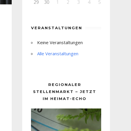
29
30
1
2
3
4
5
VERANSTALTUNGEN
Keine Veranstaltungen
Alle Veranstaltungen
REGIONALER
STELLENMARKT – JETZT
IM HEIMAT-ECHO
Video-
Player