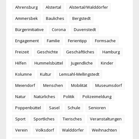
Ahrensburg
Alstertal
Alstertal/Walddörfer
Ammersbek
Bauliches
Bergstedt
Bürgerinitiative
Corona
Duvenstedt
Engagement
Familie
Ferientipp
Formsache
Freizeit
Geschichte
Geschäftliches
Hamburg
Hilfen
Hummelsbüttel
Jugendliche
Kinder
Kolumne
Kultur
Lemsahl-Mellingstedt
Meiendorf
Menschen
Mobilität
Museumsdorf
Natur
Natürliches
Politik
Polizeimeldung
Poppenbüttel
Sasel
Schule
Senioren
Sport
Sportliches
Tierisches
Veranstaltungen
Verein
Volksdorf
Walddörfer
Weihnachten