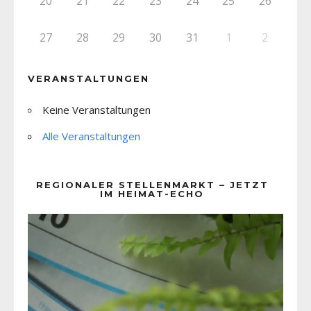
20
21
22
23
24
25
26
27
28
29
30
31
1
2
VERANSTALTUNGEN
Keine Veranstaltungen
Alle Veranstaltungen
REGIONALER STELLENMARKT – JETZT
IM HEIMAT-ECHO
Video-
Player