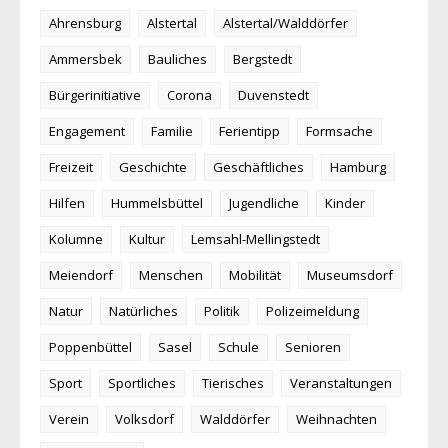
Ahrensburg
Alstertal
Alstertal/Walddörfer
Ammersbek
Bauliches
Bergstedt
Bürgerinitiative
Corona
Duvenstedt
Engagement
Familie
Ferientipp
Formsache
Freizeit
Geschichte
Geschäftliches
Hamburg
Hilfen
Hummelsbüttel
Jugendliche
Kinder
Kolumne
Kultur
Lemsahl-Mellingstedt
Meiendorf
Menschen
Mobilität
Museumsdorf
Natur
Natürliches
Politik
Polizeimeldung
Poppenbüttel
Sasel
Schule
Senioren
Sport
Sportliches
Tierisches
Veranstaltungen
Verein
Volksdorf
Walddörfer
Weihnachten