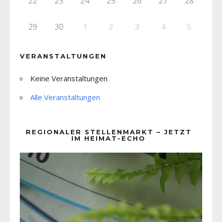
22
23
24
25
26
27
28
29
30
1
2
3
4
5
VERANSTALTUNGEN
Keine Veranstaltungen
Alle Veranstaltungen
REGIONALER STELLENMARKT – JETZT
IM HEIMAT-ECHO
Video-
Player