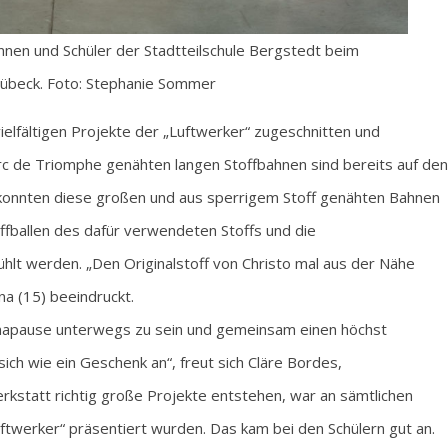
innen und Schüler der Stadtteilschule Bergstedt beim
Lübeck. Foto: Stephanie Sommer
 vielfältigen Projekte der „Luftwerker“ zugeschnitten und
Arc de Triomphe genähten langen Stoffbahnen sind bereits auf den
 konnten diese großen und aus sperrigem Stoff genähten Bahnen
offballen des dafür verwendeten Stoffs und die
hlt werden. „Den Originalstoff von Christo mal aus der Nähe
na (15) beeindruckt.
onapause unterwegs zu sein und gemeinsam einen höchst
ich wie ein Geschenk an“, freut sich Cläre Bordes,
rkstatt richtig große Projekte entstehen, war an sämtlichen
twerker“ präsentiert wurden. Das kam bei den Schülern gut an.