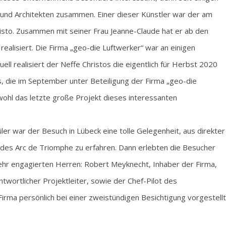
 und Architekten zusammen. Einer dieser Künstler war der am
isto. Zusammen mit seiner Frau Jeanne-Claude hat er ab den
ealisiert. Die Firma „geo-die Luftwerker“ war an einigen
ell realisiert der Neffe Christos die eigentlich für Herbst 2020
s, die im September unter Beteiligung der Firma „geo-die
 wohl das letzte große Projekt dieses interessanten
üler war der Besuch in Lübeck eine tolle Gelegenheit, aus direkter
g des Arc de Triomphe zu erfahren. Dann erlebten die Besucher
ehr engagierten Herren: Robert Meyknecht, Inhaber der Firma,
ntwortlicher Projektleiter, sowie der Chef-Pilot des
irma persönlich bei einer zweistündigen Besichtigung vorgestellt