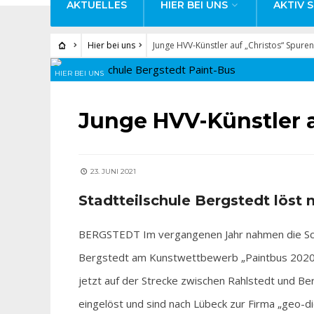
AKTUELLES
HIER BEI UNS
AKTIV S
Hier bei uns
Junge HVV-Künstler auf „Christos“ Spuren
HIER BEI UNS
Junge HVV-Künstler a
23. JUNI 2021
Stadtteilschule Bergstedt löst 
BERGSTEDT Im vergangenen Jahr nahmen die Schül
Bergstedt am Kunstwettbewerb „Paintbus 2020“ t
jetzt auf der Strecke zwischen Rahlstedt und Be
eingelöst und sind nach Lübeck zur Firma „geo-di