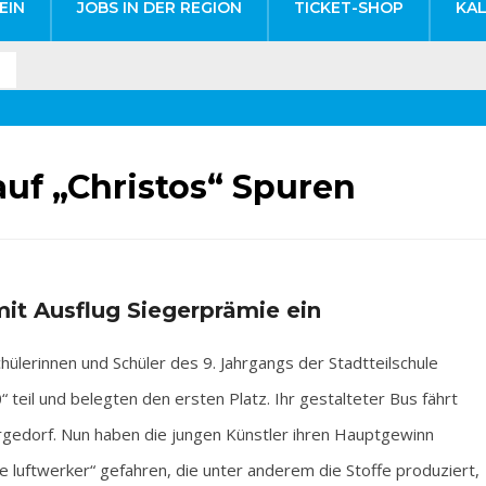
EIN
JOBS IN DER REGION
TICKET-SHOP
KA
uf „Christos“ Spuren
mit Ausflug Siegerprämie ein
erinnen und Schüler des 9. Jahrgangs der Stadtteilschule
eil und belegten den ersten Platz. Ihr gestalteter Bus fährt
rgedorf. Nun haben die jungen Künstler ihren Hauptgewinn
e luftwerker“ gefahren, die unter anderem die Stoffe produziert,