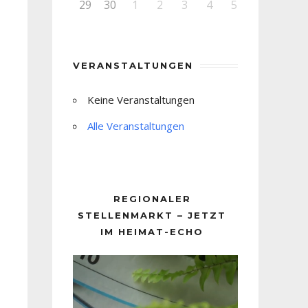
29
30
1
2
3
4
5
VERANSTALTUNGEN
Keine Veranstaltungen
Alle Veranstaltungen
REGIONALER
STELLENMARKT – JETZT
IM HEIMAT-ECHO
Video-
Player