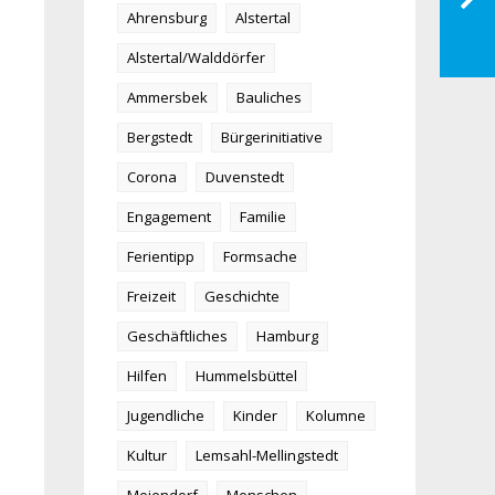
Ahrensburg
Alstertal
Alstertal/Walddörfer
Ammersbek
Bauliches
Bergstedt
Bürgerinitiative
Corona
Duvenstedt
Engagement
Familie
Ferientipp
Formsache
Freizeit
Geschichte
Geschäftliches
Hamburg
Hilfen
Hummelsbüttel
Jugendliche
Kinder
Kolumne
Kultur
Lemsahl-Mellingstedt