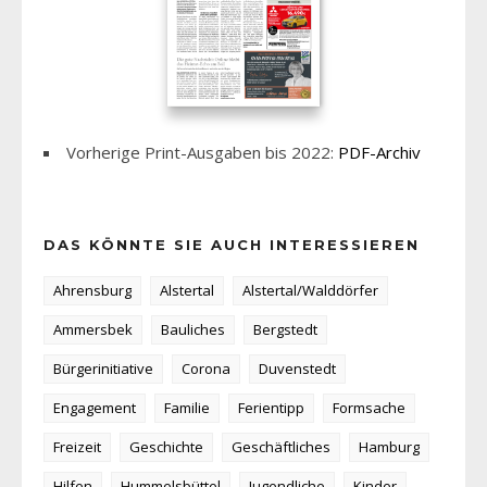
Vorherige Print-Ausgaben bis 2022:
PDF-Archiv
DAS KÖNNTE SIE AUCH INTERESSIEREN
Ahrensburg
Alstertal
Alstertal/Walddörfer
Ammersbek
Bauliches
Bergstedt
Bürgerinitiative
Corona
Duvenstedt
Engagement
Familie
Ferientipp
Formsache
Freizeit
Geschichte
Geschäftliches
Hamburg
Hilfen
Hummelsbüttel
Jugendliche
Kinder