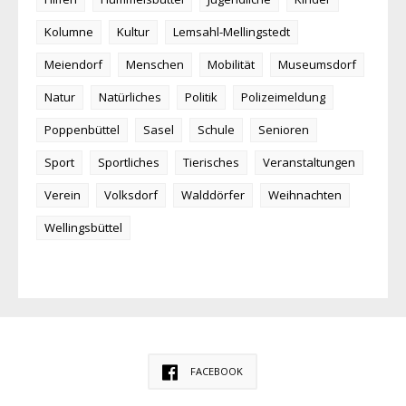
Kolumne
Kultur
Lemsahl-Mellingstedt
Meiendorf
Menschen
Mobilität
Museumsdorf
Natur
Natürliches
Politik
Polizeimeldung
Poppenbüttel
Sasel
Schule
Senioren
Sport
Sportliches
Tierisches
Veranstaltungen
Verein
Volksdorf
Walddörfer
Weihnachten
Wellingsbüttel
FACEBOOK