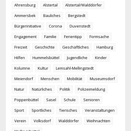
Ahrensburg
Alstertal
Alstertal/Walddörfer
Ammersbek
Bauliches
Bergstedt
Bürgerinitiative
Corona
Duvenstedt
Engagement
Familie
Ferientipp
Formsache
Freizeit
Geschichte
Geschäftliches
Hamburg
Hilfen
Hummelsbüttel
Jugendliche
Kinder
Kolumne
Kultur
Lemsahl-Mellingstedt
Meiendorf
Menschen
Mobilität
Museumsdorf
Natur
Natürliches
Politik
Polizeimeldung
Poppenbüttel
Sasel
Schule
Senioren
Sport
Sportliches
Tierisches
Veranstaltungen
Verein
Volksdorf
Walddörfer
Weihnachten