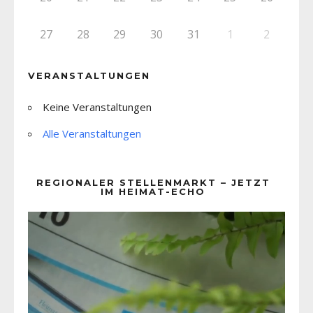
27
28
29
30
31
1
2
VERANSTALTUNGEN
Keine Veranstaltungen
Alle Veranstaltungen
REGIONALER STELLENMARKT – JETZT
IM HEIMAT-ECHO
Video-
Player