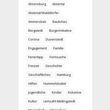
Ahrensburg
Alstertal
Alstertal/Walddörfer
Ammersbek
Bauliches
Bergstedt
Bürgerinitiative
Corona
Duvenstedt
Engagement
Familie
Ferientipp
Formsache
Freizeit
Geschichte
Geschäftliches
Hamburg
Hilfen
Hummelsbüttel
Jugendliche
Kinder
Kolumne
Kultur
Lemsahl-Mellingstedt