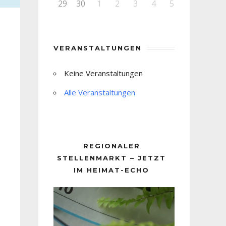
29
30
1
2
3
4
5
VERANSTALTUNGEN
Keine Veranstaltungen
Alle Veranstaltungen
REGIONALER
STELLENMARKT – JETZT
IM HEIMAT-ECHO
Video-
Player