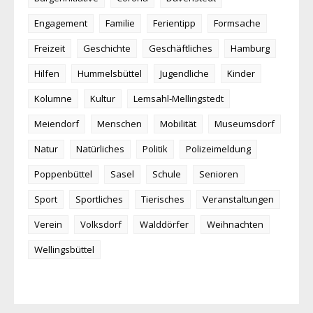
Engagement
Familie
Ferientipp
Formsache
Freizeit
Geschichte
Geschäftliches
Hamburg
Hilfen
Hummelsbüttel
Jugendliche
Kinder
Kolumne
Kultur
Lemsahl-Mellingstedt
Meiendorf
Menschen
Mobilität
Museumsdorf
Natur
Natürliches
Politik
Polizeimeldung
Poppenbüttel
Sasel
Schule
Senioren
Sport
Sportliches
Tierisches
Veranstaltungen
Verein
Volksdorf
Walddörfer
Weihnachten
Wellingsbüttel