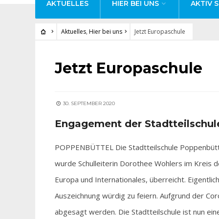
AKTUELLES
HIER BEI UNS
AKTIV S
Aktuelles
,
Hier bei uns
Jetzt Europaschule
AKTUELLES
•
HIER BEI UNS
Jetzt Europaschule
30. SEPTEMBER 2020
Engagement der Stadtteilschul
POPPENBÜTTEL Die Stadtteilschule Poppenbüttel i
wurde Schulleiterin Dorothee Wohlers im Kreis de
Europa und Internationales, überreicht. Eigentl
Auszeichnung würdig zu feiern. Aufgrund der Co
abgesagt werden. Die Stadtteilschule ist nun eine