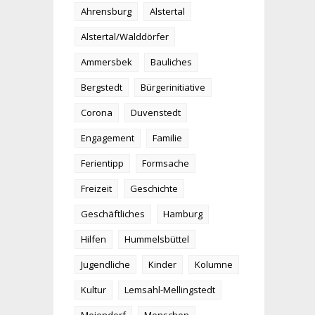
Ahrensburg
Alstertal
Alstertal/Walddörfer
Ammersbek
Bauliches
Bergstedt
Bürgerinitiative
Corona
Duvenstedt
Engagement
Familie
Ferientipp
Formsache
Freizeit
Geschichte
Geschäftliches
Hamburg
Hilfen
Hummelsbüttel
Jugendliche
Kinder
Kolumne
Kultur
Lemsahl-Mellingstedt