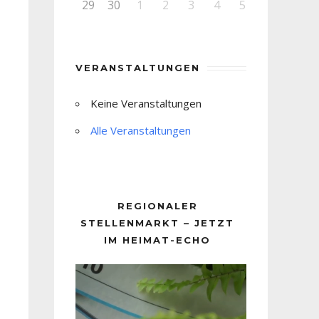
29
30
1
2
3
4
5
VERANSTALTUNGEN
Keine Veranstaltungen
Alle Veranstaltungen
REGIONALER
STELLENMARKT – JETZT
IM HEIMAT-ECHO
Video-
Player