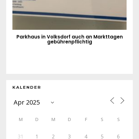
Parkhaus in Volksdorf auch an Markttagen
gebührenpflichtig
KALENDER
M
D
M
D
F
S
S
31
1
2
3
4
5
6