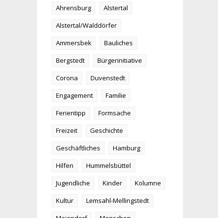
Ahrensburg
Alstertal
Alstertal/Walddörfer
Ammersbek
Bauliches
Bergstedt
Bürgerinitiative
Corona
Duvenstedt
Engagement
Familie
Ferientipp
Formsache
Freizeit
Geschichte
Geschäftliches
Hamburg
Hilfen
Hummelsbüttel
Jugendliche
Kinder
Kolumne
Kultur
Lemsahl-Mellingstedt