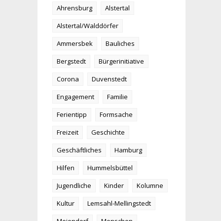
Ahrensburg
Alstertal
Alstertal/Walddörfer
Ammersbek
Bauliches
Bergstedt
Bürgerinitiative
Corona
Duvenstedt
Engagement
Familie
Ferientipp
Formsache
Freizeit
Geschichte
Geschäftliches
Hamburg
Hilfen
Hummelsbüttel
Jugendliche
Kinder
Kolumne
Kultur
Lemsahl-Mellingstedt