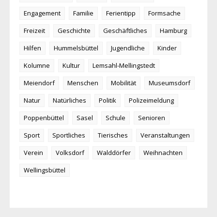
Engagement
Familie
Ferientipp
Formsache
Freizeit
Geschichte
Geschäftliches
Hamburg
Hilfen
Hummelsbüttel
Jugendliche
Kinder
Kolumne
Kultur
Lemsahl-Mellingstedt
Meiendorf
Menschen
Mobilität
Museumsdorf
Natur
Natürliches
Politik
Polizeimeldung
Poppenbüttel
Sasel
Schule
Senioren
Sport
Sportliches
Tierisches
Veranstaltungen
Verein
Volksdorf
Walddörfer
Weihnachten
Wellingsbüttel