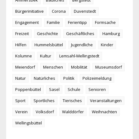
Bürgerinitiative
Corona
Duvenstedt
Engagement
Familie
Ferientipp
Formsache
Freizeit
Geschichte
Geschäftliches
Hamburg
Hilfen
Hummelsbüttel
Jugendliche
Kinder
Kolumne
Kultur
Lemsahl-Mellingstedt
Meiendorf
Menschen
Mobilität
Museumsdorf
Natur
Natürliches
Politik
Polizeimeldung
Poppenbüttel
Sasel
Schule
Senioren
Sport
Sportliches
Tierisches
Veranstaltungen
Verein
Volksdorf
Walddörfer
Weihnachten
Wellingsbüttel