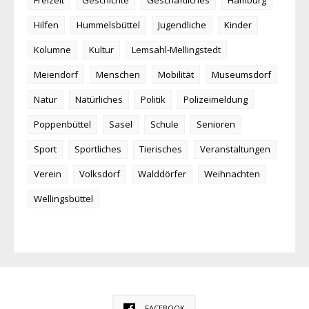
Freizeit
Geschichte
Geschäftliches
Hamburg
Hilfen
Hummelsbüttel
Jugendliche
Kinder
Kolumne
Kultur
Lemsahl-Mellingstedt
Meiendorf
Menschen
Mobilität
Museumsdorf
Natur
Natürliches
Politik
Polizeimeldung
Poppenbüttel
Sasel
Schule
Senioren
Sport
Sportliches
Tierisches
Veranstaltungen
Verein
Volksdorf
Walddörfer
Weihnachten
Wellingsbüttel
FACEBOOK