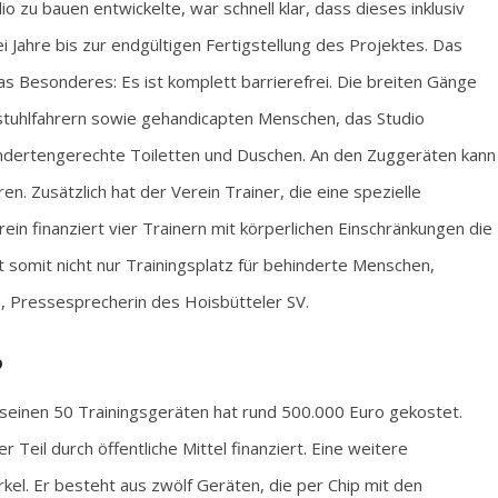
io zu bauen entwickelte, war schnell klar, dass dieses inklusiv
 Jahre bis zur endgültigen Fertigstellung des Projektes. Das
as Besonderes: Es ist komplett barrierefrei. Die breiten Gänge
stuhlfahrern sowie gehandicapten Menschen, das Studio
indertengerechte Toiletten und Duschen. An den Zuggeräten kann
n. Zusätzlich hat der Verein Trainer, die eine spezielle
rein finanziert vier Trainern mit körperlichen Einschränkungen die
 somit nicht nur Trainingsplatz für behinderte Menschen,
e, Pressesprecherin des Hoisbütteler SV.
o
einen 50 Trainingsgeräten hat rund 500.000 Euro gekostet.
 Teil durch öffentliche Mittel finanziert. Eine weitere
rkel. Er besteht aus zwölf Geräten, die per Chip mit den