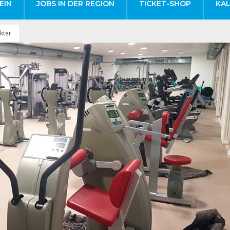
EIN
JOBS IN DER REGION
TICKET-SHOP
KA
kter