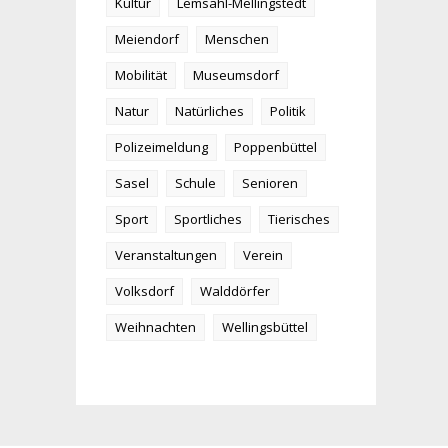
Kultur
Lemsahl-Mellingstedt
Meiendorf
Menschen
Mobilität
Museumsdorf
Natur
Natürliches
Politik
Polizeimeldung
Poppenbüttel
Sasel
Schule
Senioren
Sport
Sportliches
Tierisches
Veranstaltungen
Verein
Volksdorf
Walddörfer
Weihnachten
Wellingsbüttel