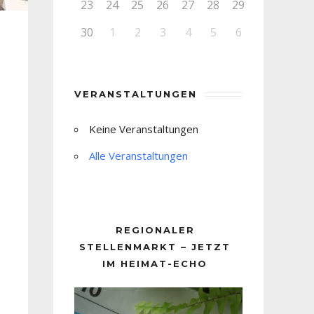
23
24
25
26
27
28
29
30
1
2
3
4
5
6
VERANSTALTUNGEN
Keine Veranstaltungen
Alle Veranstaltungen
REGIONALER
STELLENMARKT – JETZT
IM HEIMAT-ECHO
Video-