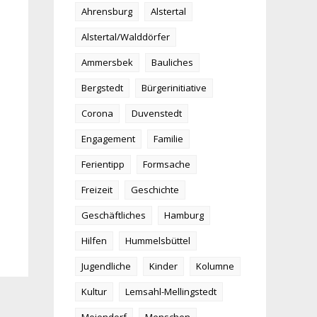
Ahrensburg
Alstertal
Alstertal/Walddörfer
Ammersbek
Bauliches
Bergstedt
Bürgerinitiative
Corona
Duvenstedt
Engagement
Familie
Ferientipp
Formsache
Freizeit
Geschichte
Geschäftliches
Hamburg
Hilfen
Hummelsbüttel
Jugendliche
Kinder
Kolumne
Kultur
Lemsahl-Mellingstedt