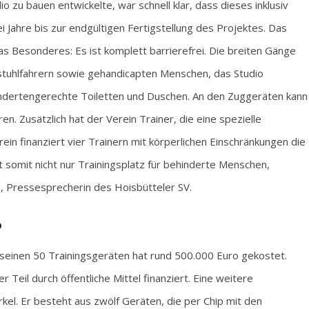
io zu bauen entwickelte, war schnell klar, dass dieses inklusiv
 Jahre bis zur endgültigen Fertigstellung des Projektes. Das
as Besonderes: Es ist komplett barrierefrei. Die breiten Gänge
stuhlfahrern sowie gehandicapten Menschen, das Studio
indertengerechte Toiletten und Duschen. An den Zuggeräten kann
n. Zusätzlich hat der Verein Trainer, die eine spezielle
rein finanziert vier Trainern mit körperlichen Einschränkungen die
 somit nicht nur Trainingsplatz für behinderte Menschen,
e, Pressesprecherin des Hoisbütteler SV.
o
einen 50 Trainingsgeräten hat rund 500.000 Euro gekostet.
 Teil durch öffentliche Mittel finanziert. Eine weitere
rkel. Er besteht aus zwölf Geräten, die per Chip mit den