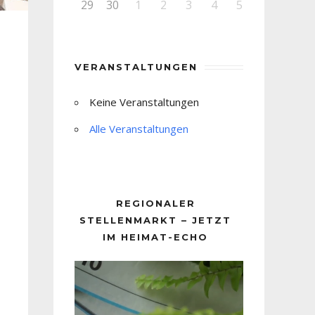
29
30
1
2
3
4
5
VERANSTALTUNGEN
Keine Veranstaltungen
Alle Veranstaltungen
REGIONALER
STELLENMARKT – JETZT
IM HEIMAT-ECHO
Video-
Player