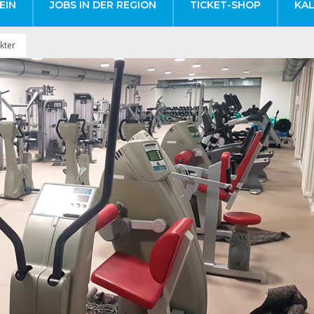
EIN
JOBS IN DER REGION
TICKET-SHOP
KA
kter